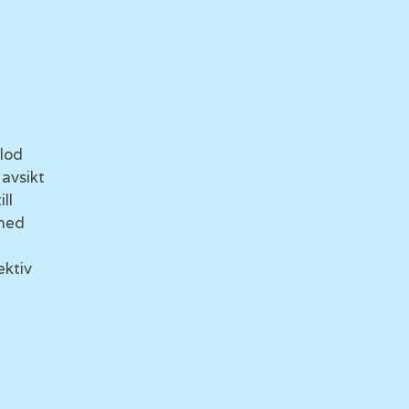
lod
avsikt
ll
med
ektiv